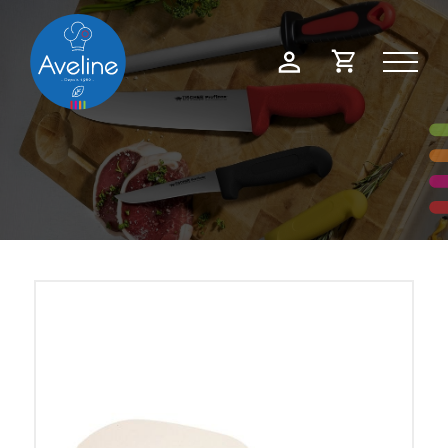
Panneau de gestion des cookies
Demande
Mon
de
compte
devis