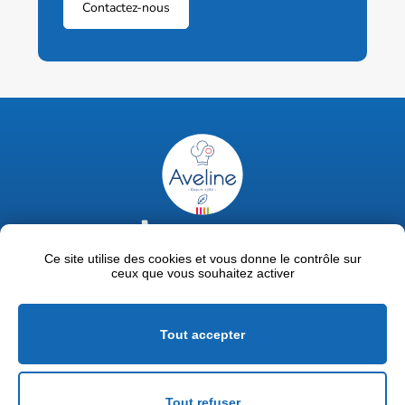
Contactez-nous
02 47 63 18 92
contact@avelinepro.fr
Ce site utilise des cookies et vous donne le contrôle sur
ceux que vous souhaitez activer
32 rue de la Liodière - 37300 Joué-lès-Tours
Facebook
LinkedIn
Youtube
Tout accepter
Mentions légales
Politique de confidentialité
Tout refuser