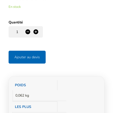
En stock
Quantité
-
+
Ajouter au devis
Informations
POIDS
complémentaires
0,062 kg
LES PLUS