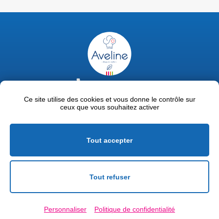
02 47 63 18 92
contact@avelinepro.fr
Ce site utilise des cookies et vous donne le contrôle sur
ceux que vous souhaitez activer
32 rue de la Liodière - 37300 Joué-lès-Tours
Facebook
LinkedIn
Youtube
Tout accepter
Mentions légales
Politique de confidentialité
Tout refuser
Conditions générales de vente
Personnaliser
Politique de confidentialité