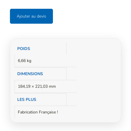
Ajouter au devis
Informations
POIDS
complémentaires
6,66 kg
DIMENSIONS
184,19 × 221,03 mm
LES PLUS
Fabrication Française !