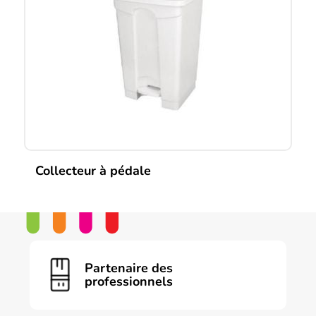
options
peuvent
être
choisies
sur
la
page
du
produit
Collecteur à pédale
Partenaire des
professionnels