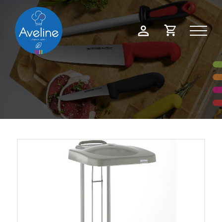
Panneau de gestion des cookies
Demande
Mon
de
compte
devis