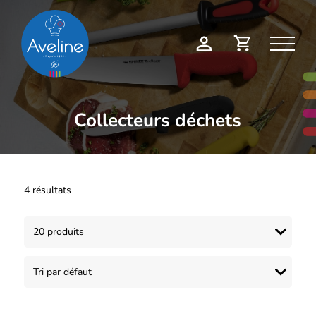
Panneau de gestion des cookies
Demande
Mon
de
compte
devis
Collecteurs déchets
4 résultats