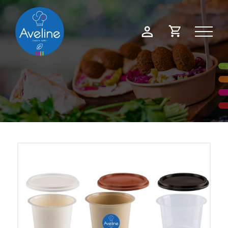
Panneau de gestion des cookies
Demande
Mon
de
compte
devis