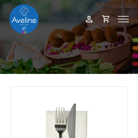
Panneau de gestion des cookies
Demande
Mon
de
compte
devis