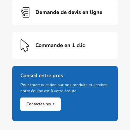
la
page
Demande de devis en ligne
du
produit
Commande en 1 clic
Conseil entre pros
Pour toute question sur nos produits et services,
notre équipe est à votre écoute
Contactez-nous