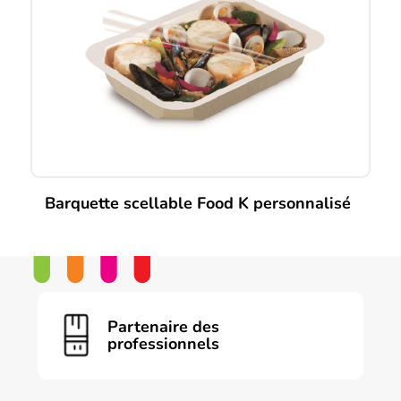
Barquette scellable Food K personnalisé
Ce
produit
a
plusieurs
variations.
Les
Partenaire des
options
professionnels
peuvent
être
choisies
sur