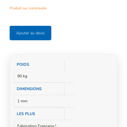
Produit sur commande
Ajouter au devis
Informations
POIDS
complémentaires
90 kg
DIMENSIONS
1 mm
LES PLUS
Fabrication Française !