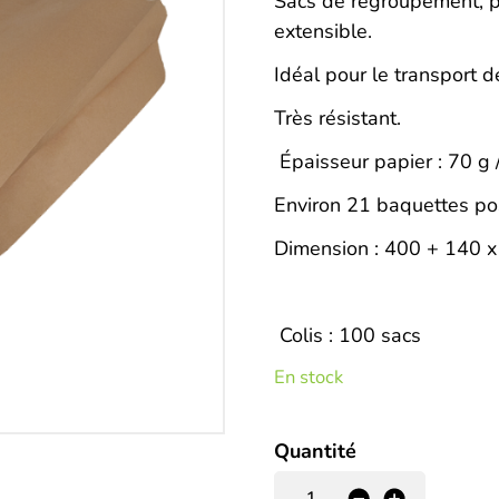
Description
Sacs de regroupement, pa
extensible.
Idéal pour le transport d
Très résistant.
Épaisseur papier : 70 g 
Environ 21 baquettes po
Dimension : 400 + 140 
Colis : 100 sacs
En stock
Quantité