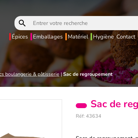
Entrer
votre
recherche
Épices
Emballages
Matériel
Hygiène
Contact
cs boulangerie & pâtisserie
|
Sac de regroupement
Sac de re
Réf:
43634