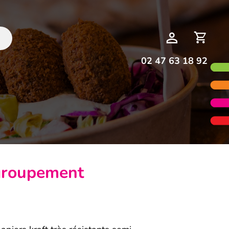
Deman
Mon
de
compte
devis
02 47 63 18 92
groupement