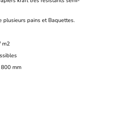
piers kraft très résistants semi-
e plusieurs pains et Baquettes.
/ m2
ssibles
x 800 mm