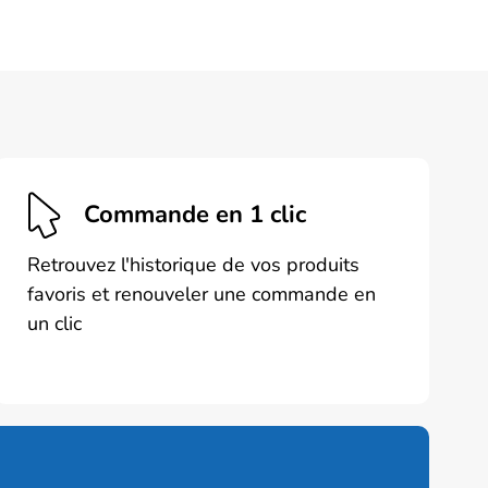
produit
a
plusieurs
variations.
Les
options
peuvent
être
Commande en 1 clic
choisies
sur
Retrouvez l'historique de vos produits
la
favoris et renouveler une commande en
page
un clic
du
produit