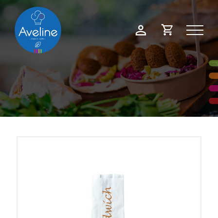
Panneau de gestion des cookies
Demande
Mon
de
compte
devis