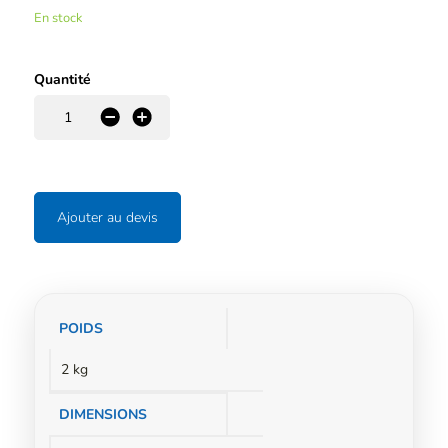
En stock
Quantité
-
+
Ajouter au devis
Informations
POIDS
complémentaires
2 kg
DIMENSIONS