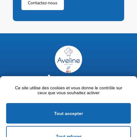
Contactez-nous
02 47 63 18 92
contact@avelinepro.fr
Ce site utilise des cookies et vous donne le contrôle sur
ceux que vous souhaitez activer
32 rue de la Liodière - 37300 Joué-lès-Tours
Facebook
LinkedIn
Youtube
Tout accepter
Mentions légales
Politique de confidentialité
Tout refuser