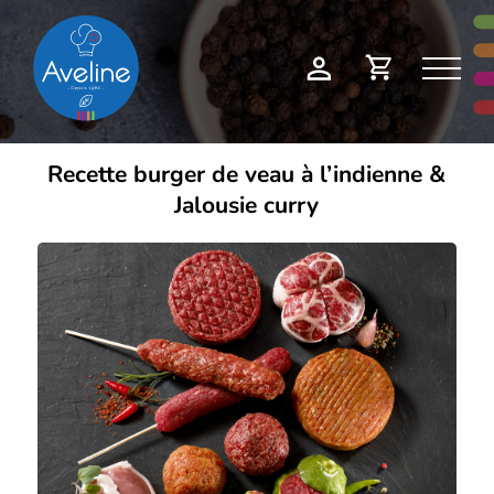
Panneau de gestion des cookies
Demande
Mon
de
compte
devis
Recette burger de veau à l’indienne &
Jalousie curry