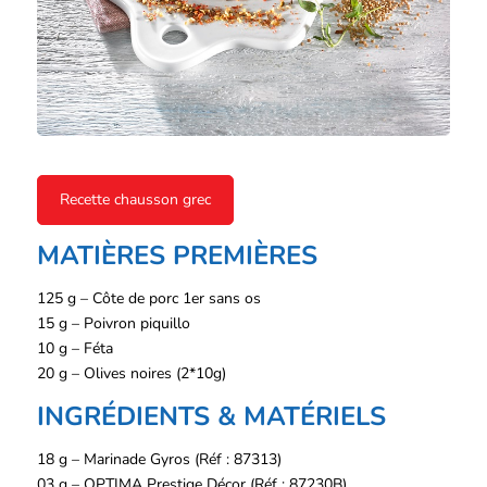
Recette chausson grec
MATIÈRES PREMIÈRES
125 g – Côte de porc 1er sans os
15 g – Poivron piquillo
10 g – Féta
20 g – Olives noires (2*10g)
INGRÉDIENTS & MATÉRIELS
18 g – Marinade Gyros (Réf : 87313)
03 g – OPTIMA Prestige Décor (Réf : 87230B)