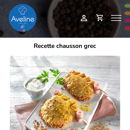
Panneau de gestion des cookies
Demande
Mon
de
compte
devis
Recette chausson grec