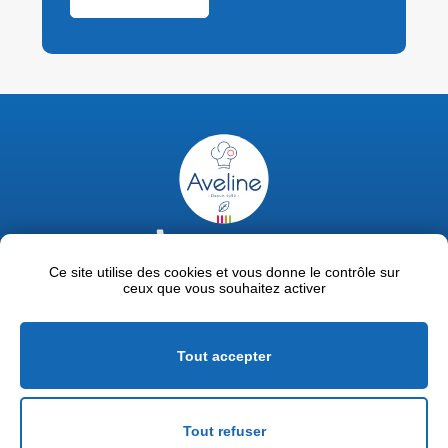
02 47 63 18 92
contact@avelinepro.fr
Ce site utilise des cookies et vous donne le contrôle sur
ceux que vous souhaitez activer
32 rue de la Liodière - 37300 Joué-lès-Tours
Facebook
LinkedIn
Youtube
Tout accepter
Mentions légales
Politique de confidentialité
Tout refuser