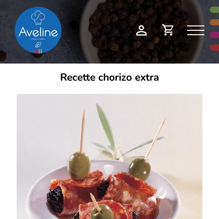
Panneau de gestion des cookies
Demande
Mon
de
compte
devis
Recette chorizo extra