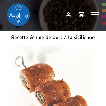
Panneau de gestion des cookies
Demande
Mon
de
compte
devis
Recette échine de porc à la sicilienne