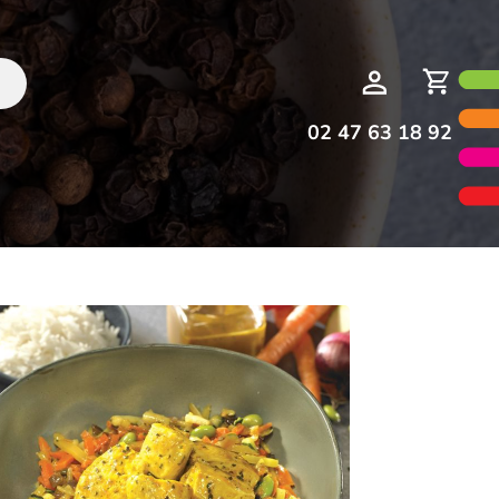
Deman
Mon
de
compte
devis
02 47 63 18 92