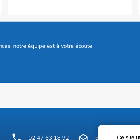
ices, notre équipe est à votre écoute
02 47 63 18 92
contact@avelinepr
Ce site u