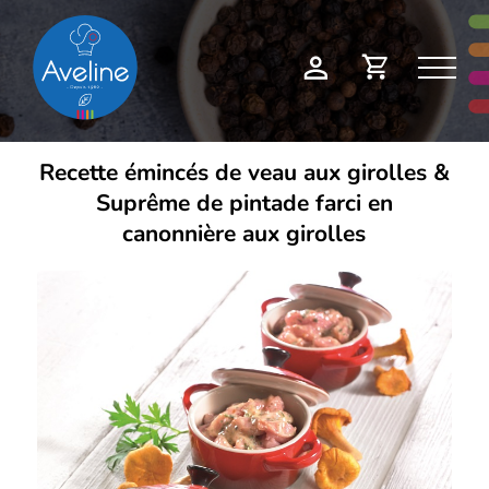
Panneau de gestion des cookies
Demande
Mon
de
compte
devis
Recette émincés de veau aux girolles &
Suprême de pintade farci en
canonnière aux girolles