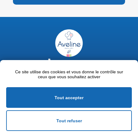
02 47 63 18 92
contact@avelinepro.fr
Ce site utilise des cookies et vous donne le contrôle sur
ceux que vous souhaitez activer
32 rue de la Liodière - 37300 Joué-lès-Tours
Facebook
LinkedIn
Youtube
Tout accepter
Mentions légales
Politique de confidentialité
Tout refuser
Conditions générales de vente