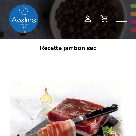
Panneau de gestion des cookies
Demande
Mon
de
compte
devis
Recette jambon sec