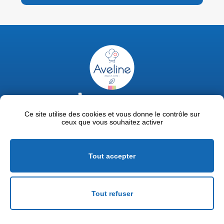
02 47 63 18 92
contact@avelinepro.fr
Ce site utilise des cookies et vous donne le contrôle sur
ceux que vous souhaitez activer
32 rue de la Liodière - 37300 Joué-lès-Tours
Facebook
LinkedIn
Youtube
Tout accepter
Mentions légales
Politique de confidentialité
Tout refuser
Conditions générales de vente