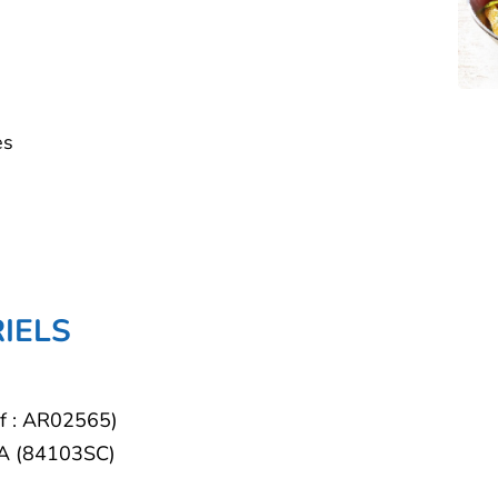
es
IELS
éf : AR02565)
SA (84103SC)