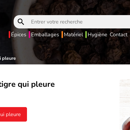
Entrer
votre
recherche
Épices
Emballages
Matériel
Hygiène
Contact
i pleure
igre qui pleure
ui pleure