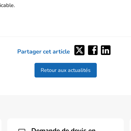
icable.
Partager
Partager
Partager
Partager cet article
sur
sur
sur
Twitter
Facebook
LinkedIn
Retour aux actualités
Demande de devis en