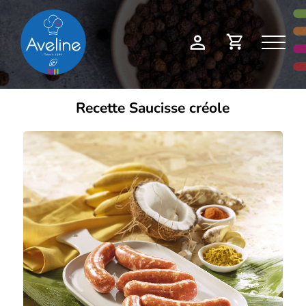
Panneau de gestion des cookies
Demande
Mon
de
compte
devis
Recette Saucisse créole