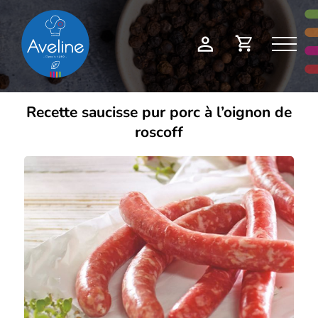
Panneau de gestion des cookies
Demande
Mon
de
compte
devis
Recette saucisse pur porc à l’oignon de
roscoff