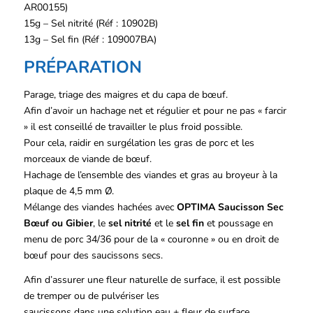
AR00155)
15g – Sel nitrité (Réf : 10902B)
13g – Sel fin (Réf : 109007BA)
PRÉPARATION
Parage, triage des maigres et du capa de bœuf.
Afin d’avoir un hachage net et régulier et pour ne pas « farcir
» il est conseillé de travailler le plus froid possible.
Pour cela, raidir en surgélation les gras de porc et les
morceaux de viande de bœuf.
Hachage de l’ensemble des viandes et gras au broyeur à la
plaque de 4,5 mm Ø.
Mélange des viandes hachées avec
OPTIMA Saucisson Sec
Bœuf ou Gibier
, le
sel nitrité
et le
sel fin
et poussage en
menu de porc 34/36 pour de la « couronne » ou en droit de
bœuf pour des saucissons secs.
Afin d’assurer une fleur naturelle de surface, il est possible
de tremper ou de pulvériser les
saucissons dans une solution eau + fleur de surface.