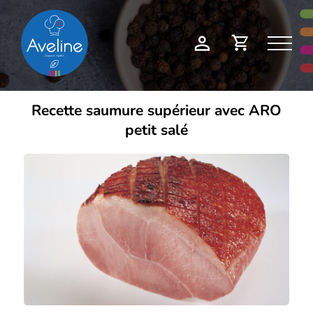
Panneau de gestion des cookies
Demande
Mon
de
compte
devis
Recette saumure supérieur avec ARO
petit salé