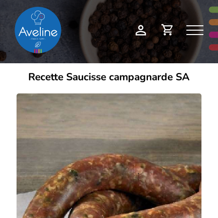
Panneau de gestion des cookies
Demande
Mon
de
compte
devis
Recette Saucisse campagnarde SA