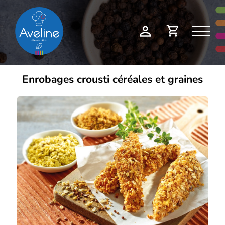
Panneau de gestion des cookies
Demande
Mon
de
compte
devis
Enrobages crousti céréales et graines