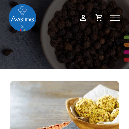
Panneau de gestion des cookies
Demande
Mon
de
compte
devis