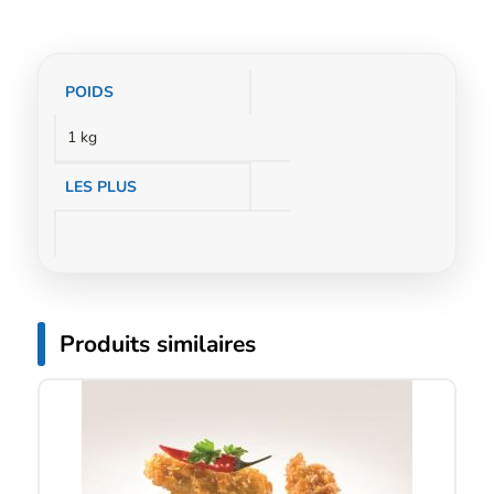
Informations
POIDS
complémentaires
1 kg
LES PLUS
Produits similaires