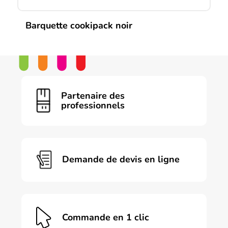
Barquette cookipack noir
Ce
produit
a
plusieurs
variations.
Les
Partenaire des
options
professionnels
peuvent
être
choisies
sur
la
page
Demande de devis en ligne
du
produit
Commande en 1 clic