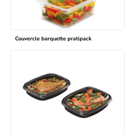
page
du
produit
Couvercle barquette pratipack