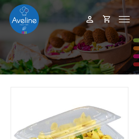
Panneau de gestion des cookies
Demande
Mon
de
compte
devis