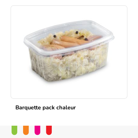
Barquette pack chaleur
Ce
produit
a
plusieurs