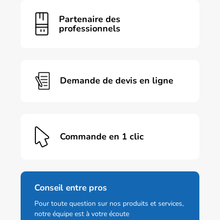
variations.
Les
Partenaire des
options
professionnels
peuvent
être
choisies
sur
la
page
Demande de devis en ligne
du
produit
Commande en 1 clic
Conseil entre pros
Pour toute question sur nos produits et services,
notre équipe est à votre écoute