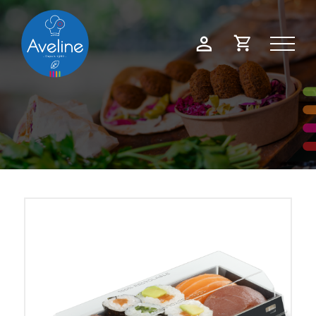
Panneau de gestion des cookies
Demande
Mon
de
compte
devis