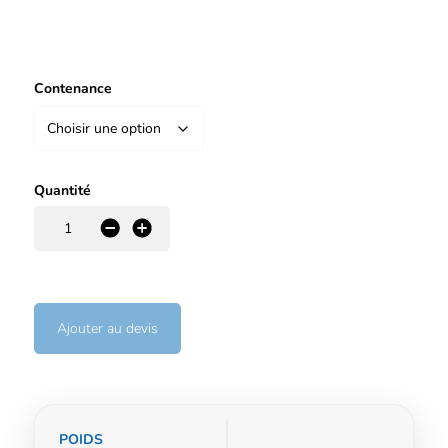
Contenance
Quantité
-
+
Ajouter au devis
Informations
POIDS