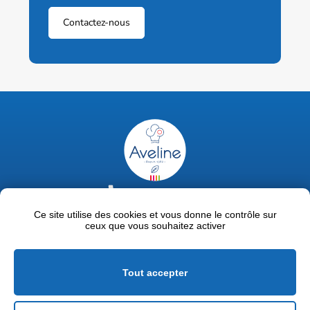
Contactez-nous
02 47 63 18 92
contact@avelinepro.fr
Ce site utilise des cookies et vous donne le contrôle sur
ceux que vous souhaitez activer
32 rue de la Liodière - 37300 Joué-lès-Tours
Facebook
LinkedIn
Youtube
Tout accepter
Mentions légales