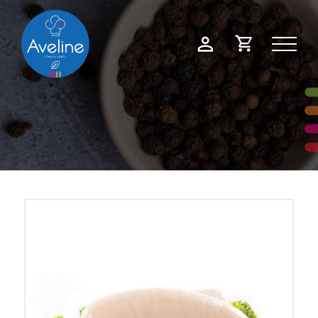
Panneau de gestion des cookies
Demande
Mon
de
compte
devis