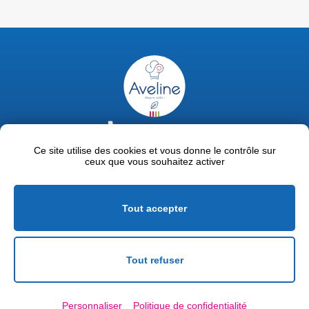
02 47 63 18 92
contact@avelinepro.fr
Ce site utilise des cookies et vous donne le contrôle sur
ceux que vous souhaitez activer
32 rue de la Liodière - 37300 Joué-lès-Tours
Facebook
LinkedIn
Youtube
Tout accepter
Mentions légales
Politique de confidentialité
Tout refuser
Conditions générales de vente
Personnaliser
Politique de confidentialité