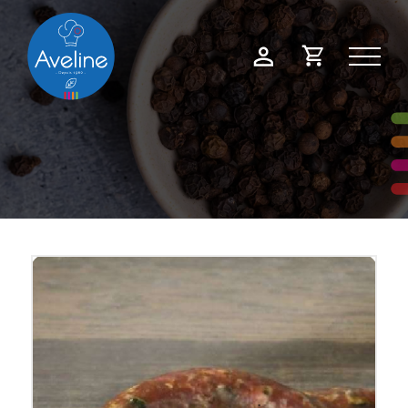
Panneau de gestion des cookies
Demande
Mon
de
compte
devis