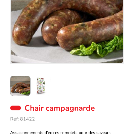
Chair campagnarde
Réf:
81422
Description
Assaisonnements d'épices complets pour des saveurs