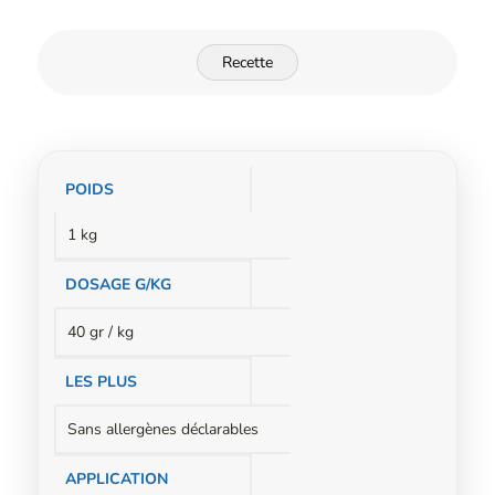
Recette
Informations
POIDS
complémentaires
1 kg
DOSAGE G/KG
40 gr / kg
LES PLUS
Sans allergènes déclarables
APPLICATION