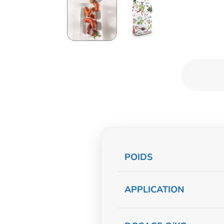
Informations
POIDS
complémentaire
APPLICATION