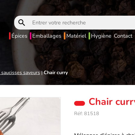
Entrer
votre
recherche
Épices
Emballages
Matériel
Hygiène
Contact
à saucisses saveurs
|
Chair curry
Chair curr
Réf:
81518