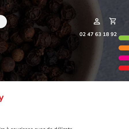
Deman
Mon
de
compte
devis
02 47 63 18 92
y