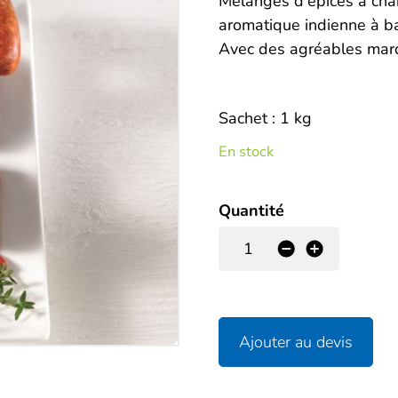
Description
Mélanges d'épices à chai
aromatique indienne à ba
Avec des agréables marq
Sachet : 1 kg
En stock
Quantité
-
+
Ajouter au devis