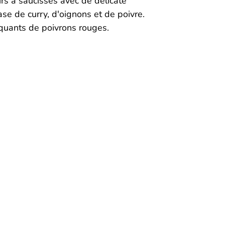
rs à saucisses avec de délicate
se de curry, d'oignons et de poivre.
uants de poivrons rouges.