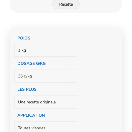
Recette
Informations
POIDS
complémentaires
1 kg
DOSAGE G/KG
36 g/kg
LES PLUS
Une recette originale
APPLICATION
Toutes viandes