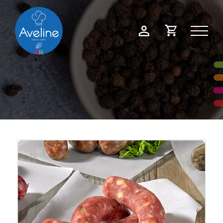
Panneau de gestion des cookies
Demande
Mon
de
compte
devis