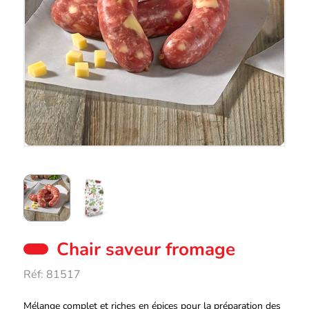
Chair saveur fromage
Réf:
81517
Description
Mélange complet et riches en épices pour la préparation des