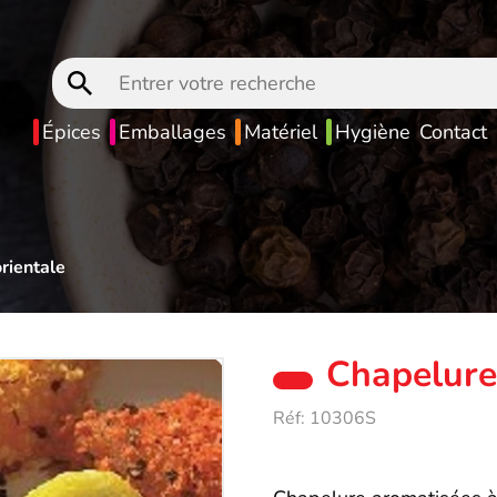
Entrer
votre
recherche
Épices
Emballages
Matériel
Hygiène
Contact
rientale
Chapelure
Réf:
10306S