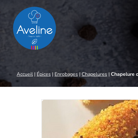
Panneau de gestion des cookies
Accueil
|
Épices
|
Enrobages
|
Chapelures
|
Chapelure o