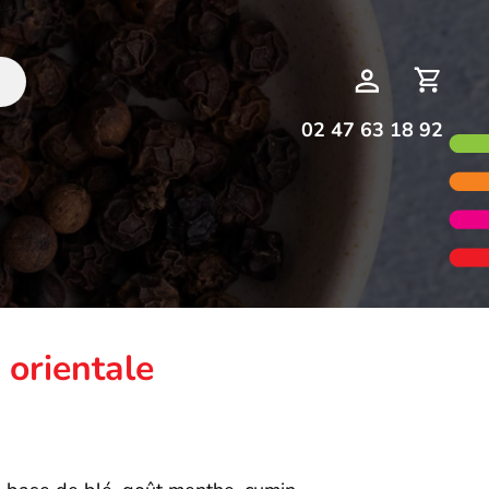
Deman
Mon
de
compte
devis
02 47 63 18 92
 orientale