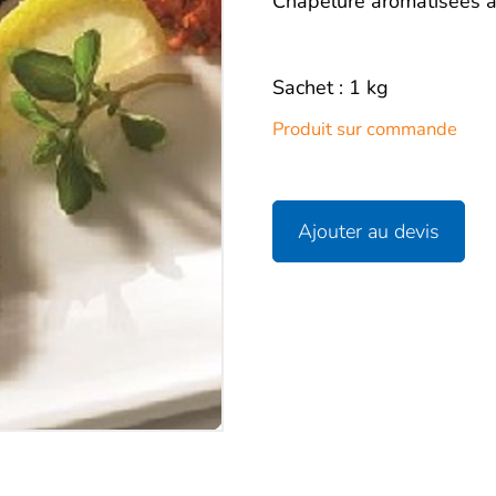
Description
Chapelure aromatisées à
Sachet : 1 kg
Produit sur commande
Ajouter au devis