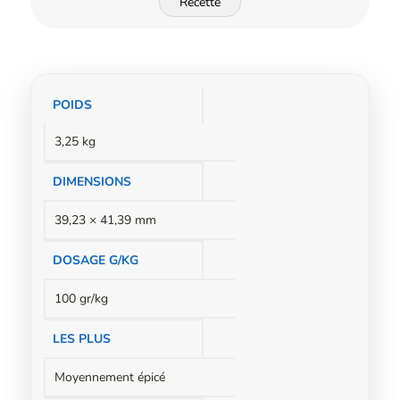
Recette
Informations
POIDS
complémentaires
3,25 kg
DIMENSIONS
39,23 × 41,39 mm
DOSAGE G/KG
100 gr/kg
LES PLUS
Moyennement épicé