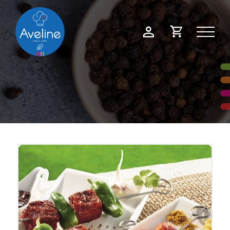
Panneau de gestion des cookies
Demande
Mon
de
compte
devis