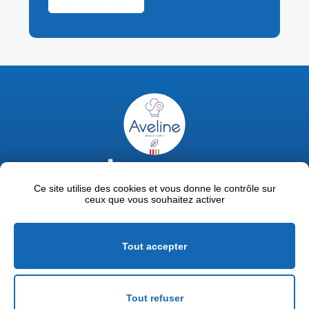
02 47 63 18 92
contact@avelinepro.fr
Ce site utilise des cookies et vous donne le contrôle sur
ceux que vous souhaitez activer
32 rue de la Liodière - 37300 Joué-lès-Tours
Facebook
LinkedIn
Youtube
Tout accepter
Mentions légales
Politique de confidentialité
Tout refuser