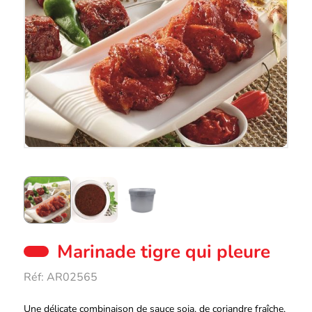
Marinade tigre qui pleure
Réf:
AR02565
Description
Une délicate combinaison de sauce soja, de coriandre fraîche,