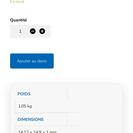
En stock
Quantité
-
+
Ajouter au devis
Informations
POIDS
complémentaires
1,05 kg
DIMENSIONS
14,12 × 14,9 × 1 mm