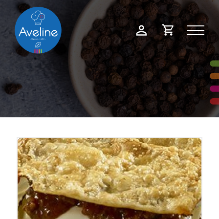
Panneau de gestion des cookies
Demande
Mon
de
compte
devis