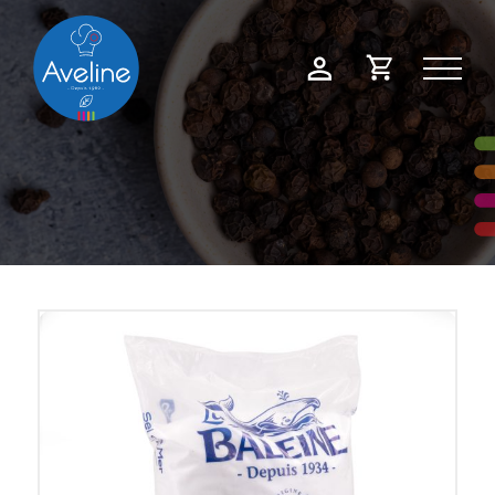
Panneau de gestion des cookies
Demande
Mon
de
compte
devis