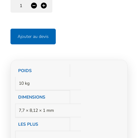
-
+
Ajouter au devis
Informations
POIDS
complémentaires
10 kg
DIMENSIONS
7,7 × 8,12 × 1 mm
LES PLUS