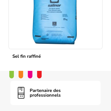
peuvent
être
choisies
sur
la
page
du
produit
Sel fin raffiné
Partenaire des
professionnels