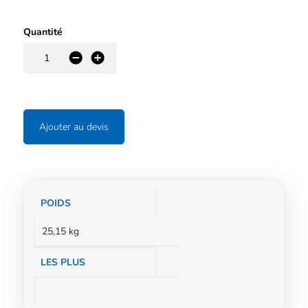
Quantité
-
+
Ajouter au devis
Informations
POIDS
complémentaires
25,15 kg
LES PLUS