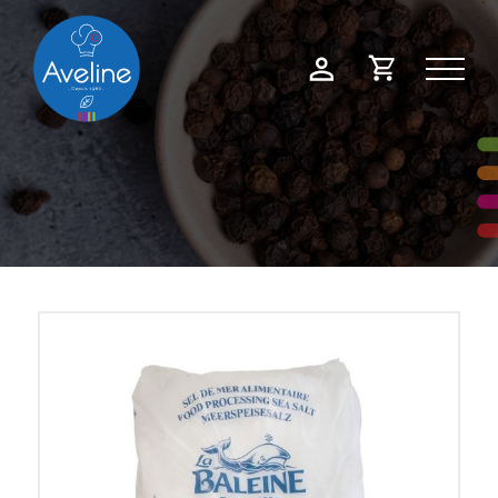
Panneau de gestion des cookies
Demande
Mon
de
compte
devis