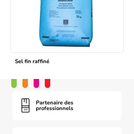
être
choisies
sur
la
page
du
produit
Sel fin raffiné
Partenaire des
professionnels