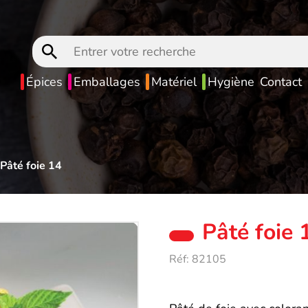
Entrer
votre
recherche
Épices
Emballages
Matériel
Hygiène
Contact
Pâté foie 14
Pâté foie 
Réf:
82105