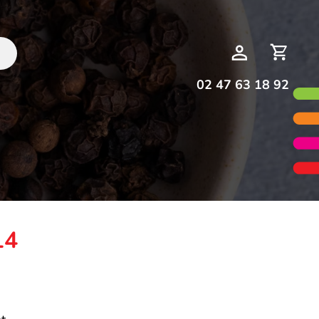
Deman
Mon
de
compte
devis
02 47 63 18 92
14