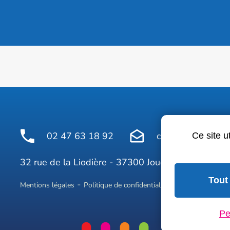
02 47 63 18 92
contact@avelinepr
Ce site u
Face
32 rue de la Liodière - 37300 Joué-lès-Tours
Tout
Mentions légales
Politique de confidentialité
Conditions géné
Pe