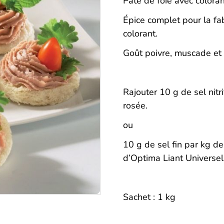
Description
Pâté de foie avec coloran
Épice complet pour la fa
colorant.
Goût poivre, muscade et 
Rajouter 10 g de sel nit
rosée.
ou
10 g de sel fin par kg d
d’Optima Liant Universe
Sachet : 1 kg