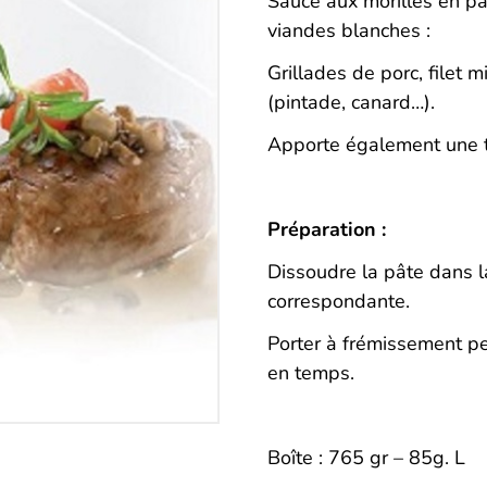
Description
Sauce aux morilles en pâ
viandes blanches :
Grillades de porc, filet m
(pintade, canard…).
Apporte également une t
Préparation :
Dissoudre la pâte dans l
correspondante.
Porter à frémissement p
en temps.
Boîte : 765 gr – 85g. L