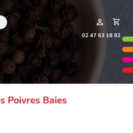
Deman
Mon
de
compte
devis
02 47 63 18 92
s Poivres Baies