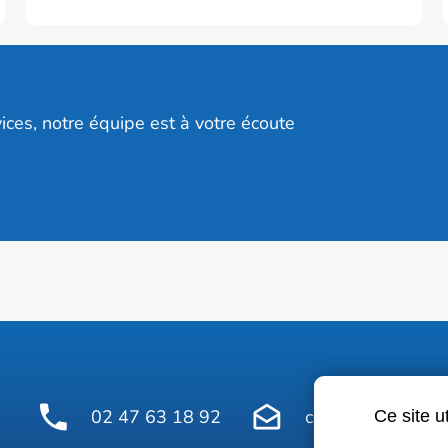
ices, notre équipe est à votre écoute
02 47 63 18 92
contact@avelinepr
Ce site u