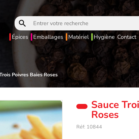
Entrer
votre
recherche
Épices
Emballages
Matériel
Hygiène
Contact
Trois Poivres Baies Roses
Sauce Troi
Roses
Réf:
10844