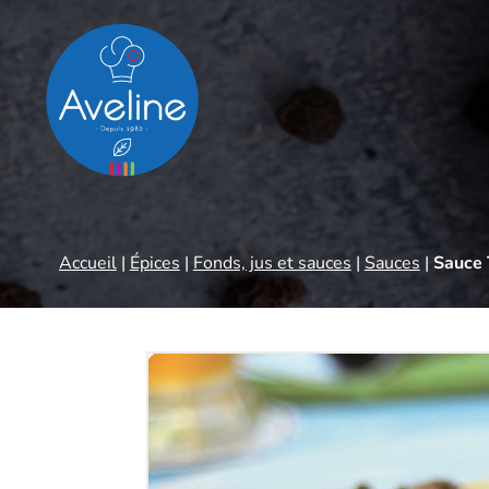
Panneau de gestion des cookies
Accueil
|
Épices
|
Fonds, jus et sauces
|
Sauces
|
Sauce 