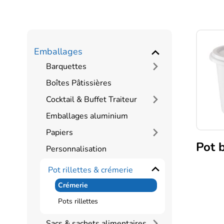
Emballages
Barquettes
Boîtes Pâtissières
Cocktail & Buffet Traiteur
Emballages aluminium
Papiers
Pot 
Personnalisation
Ce
Pot rillettes & crémerie
produi
Crémerie
a
plusie
Pots rillettes
variati
Sacs & sachets alimentaires