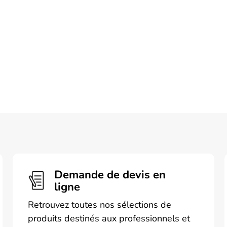
Les
Les
s
options
opti
t
peuvent
peuv
être
être
s
choisies
chois
sur
sur
la
la
page
pag
du
du
t
produit
prod
Demande de devis en
ligne
Retrouvez toutes nos sélections de
produits destinés aux professionnels et