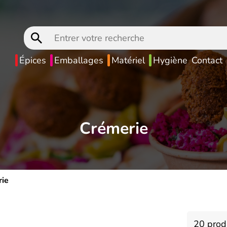
Entrer
votre
recherche
Épices
Emballages
Matériel
Hygiène
Contact
Crémerie
ie