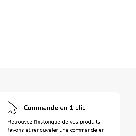
ons
ent
ies
e
uit
Commande en 1 clic
Retrouvez l'historique de vos produits
favoris et renouveler une commande en