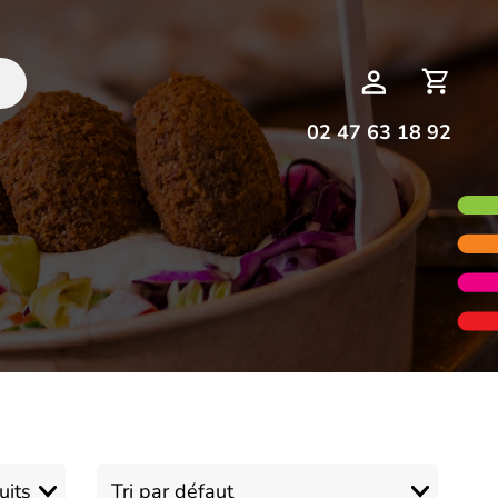
Deman
Mon
de
compte
devis
02 47 63 18 92