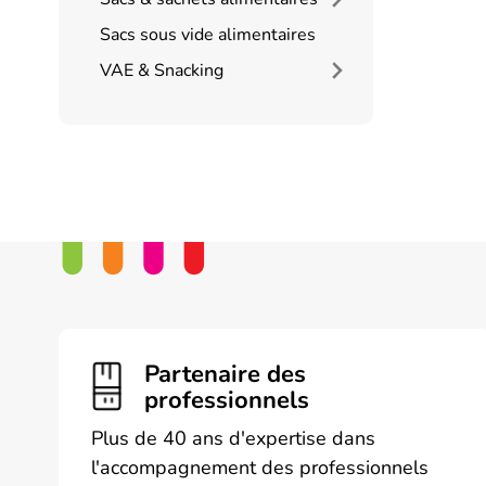
Les
option
Sacs sous vide alimentaires
peuven
VAE & Snacking
être
choisie
sur
la
page
du
produi
Partenaire des
professionnels
Plus de 40 ans d'expertise dans
l'accompagnement des professionnels