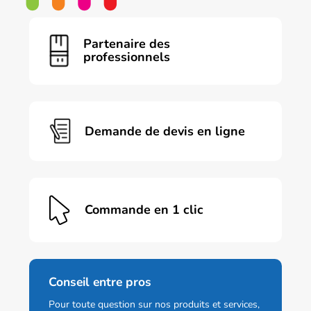
a
plusieurs
variations.
Partenaire des
Les
professionnels
options
peuvent
être
choisies
sur
Demande de devis en ligne
la
page
du
produit
Commande en 1 clic
Conseil entre pros
Pour toute question sur nos produits et services,