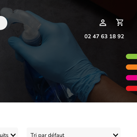
Deman
Mon
de
compte
devis
02 47 63 18 92