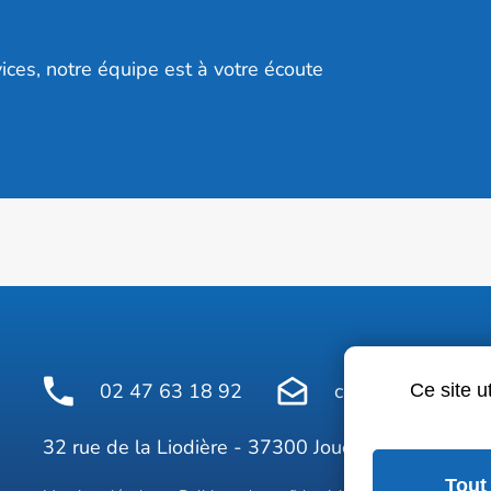
ices, notre équipe est à votre écoute
02 47 63 18 92
contact@avelinepr
Ce site u
Face
32 rue de la Liodière - 37300 Joué-lès-Tours
Tout