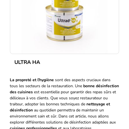
ULTRA HA
Ce
produit
La propreté et l’hygiène
sont des aspects cruciaux dans
a
tous les secteurs de la restauration. Une
bonne désinfection
plusieurs
variations.
des cuisines
est essentielle pour garantir des repas sûrs et
Les
délicieux à vos clients. Que vous soyez restaurateur ou
options
traiteur, adopter les bonnes techniques de
nettoyage et
peuvent
désinfection
au quotidien permettra de maintenir un
être
environnement sain et sûr. Dans cet article, nous allons
choisies
explorer différentes solutions de désinfection adaptées aux
sur
cuisines professionnelles
et aux laboratoires.