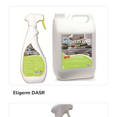
Eligerm DASR
Ce
produit
a
plusieurs