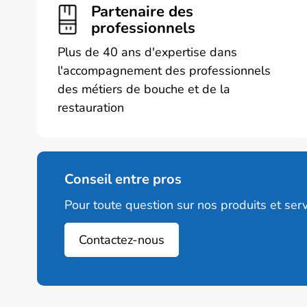
Partenaire des
choisie
professionnels
sur
la
Plus de 40 ans d'expertise dans
page
l'accompagnement des professionnels
du
des métiers de bouche et de la
produi
restauration
Conseil entre pros
Pour toute question sur nos produits et serv
Contactez-nous