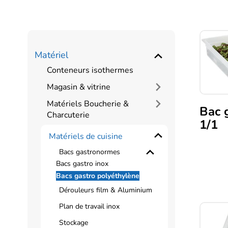
Matériel
Conteneurs isothermes
Magasin & vitrine
Matériels Boucherie &
Bac 
Charcuterie
1/1
Matériels de cuisine
Ce
Bacs gastronormes
produi
Bacs gastro inox
a
Bacs gastro polyéthylène
plusie
Dérouleurs film & Aluminium
variati
Les
Plan de travail inox
option
Stockage