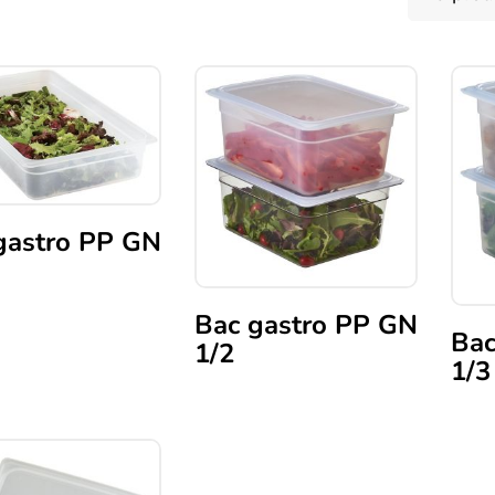
gastro PP GN
Bac gastro PP GN
t
Bac
1/2
1/3
urs
Ce
Ce
ons.
produit
prod
a
a
s
plusieurs
plus