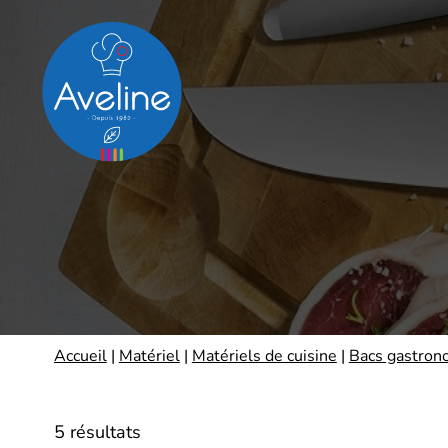
Panneau de gestion des cookies
Accueil
|
Matériel
|
Matériels de cuisine
|
Bacs gastron
5 résultats