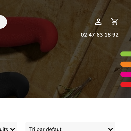
Deman
Mon
de
compte
devis
02 47 63 18 92