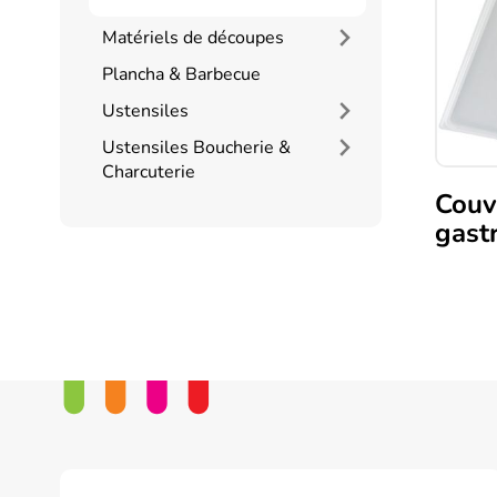
peuven
être
Matériels de découpes
choisie
Plancha & Barbecue
sur
la
Ustensiles
page
Ustensiles Boucherie &
du
Charcuterie
produi
Couv
gast
Ce
produi
a
plusie
variati
Les
option
peuven
être