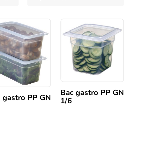
Bac gastro PP GN
 gastro PP GN
1/6
Ce
produit
uit
a
plusieurs
ieurs