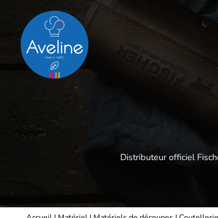
Panneau de gestion des cookies
Distributeur officiel F
Accueil
|
Matériel
|
Matériels de découpes
|
Coutelleri