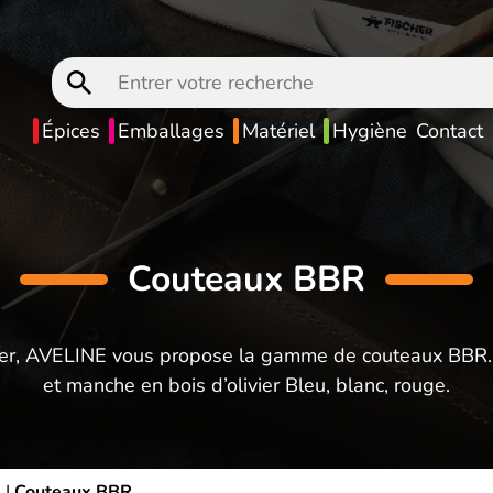
Entrer
votre
recherche
Épices
Emballages
Matériel
Hygiène
Contact
Couteaux BBR
ischer, AVELINE vous propose la gamme de couteaux BBR.
et manche en bois d’olivier Bleu, blanc, rouge.
e
|
Couteaux BBR