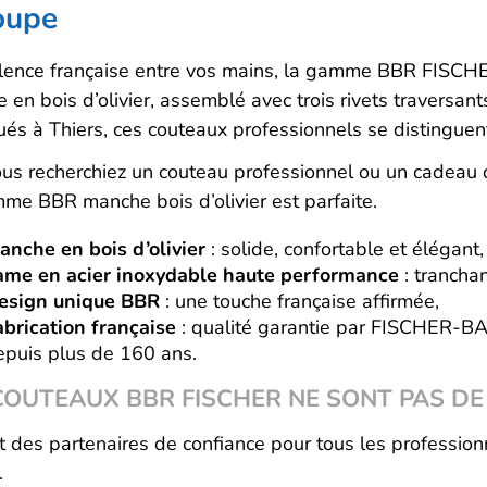
oupe
llence française entre vos mains, la gamme BBR FISCHER
en bois d’olivier, assemblé avec trois rivets traversants
ués à Thiers, ces couteaux professionnels se distinguen
us recherchiez un couteau professionnel ou un cadeau o
me BBR manche bois d’olivier est parfaite.
anche en bois d’olivier
: solide, confortable et élégant,
ame en acier inoxydable haute performance
: trancha
esign unique BBR
: une touche française affirmée,
abrication française
: qualité garantie par FISCHER-BA
epuis plus de 160 ans.
COUTEAUX BBR FISCHER NE SONT PAS DE
t des partenaires de confiance pour tous les professio
.