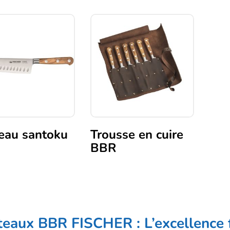
Ce
produit
a
plusieurs
variations.
Les
options
peuvent
être
choisies
sur
eau santoku
Trousse en cuire
la
BBR
page
du
produit
eaux BBR FISCHER : L’excellence f