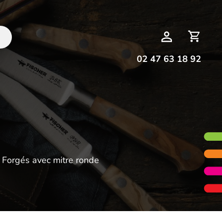
Deman
Mon
de
compte
devis
02 47 63 18 92
 Forgés avec mitre ronde