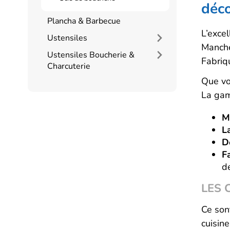
déc
Plancha & Barbecue
L’exce
Ustensiles
Manche 
Ustensiles Boucherie &
Fabriq
Charcuterie
Que vo
La gam
M
L
D
F
d
LES 
Ce son
cuisine