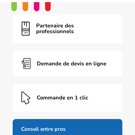
Ce
produit
a
plusieurs
variations.
Partenaire des
Les
professionnels
options
peuvent
être
choisies
sur
Demande de devis en ligne
la
page
du
produit
Commande en 1 clic
Conseil entre pros