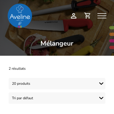
Panneau de gestion des cookies
Demande
Mon
de
compte
devis
Mélangeur
2 résultats