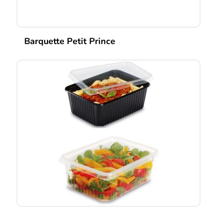
produit
Barquette Petit Prince