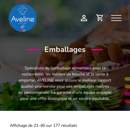
Panneau de gestion des cookies
Demande
Mon
de
compte
devis
Emballages
Spécialiste de l’emballage alimentaire pour la
restauration, les métiers de bouche et la vente à
emporter, AVELINE vous assure le meilleur rapport
qualité-prix-service pour vos emballages neutres
ou personnalisés. La garantie d’une équipe engagée
pour une offre écologique et un service équitable.
Affichage de 21–40 sur 177 résultats